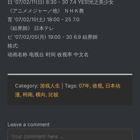
日 '07/02/11(日) 8:30 - 30 7.4 YES!光之美少女
《アニメメジャー／他》 ＮＨＫ教
育 '07/02/10(土) 18:00 - 25 7.0
《結界師》 日本テレ
ビ '07/02/05(月) 19:00 - 30 6.9 結界師
格式:
动画名称 电视台 时间 收视率 中文名
Category:
游戏人生
| Tags:
07年
,
收视
,
日本动
漫
,
柯南
,
横向
,
比较
Leave a comment