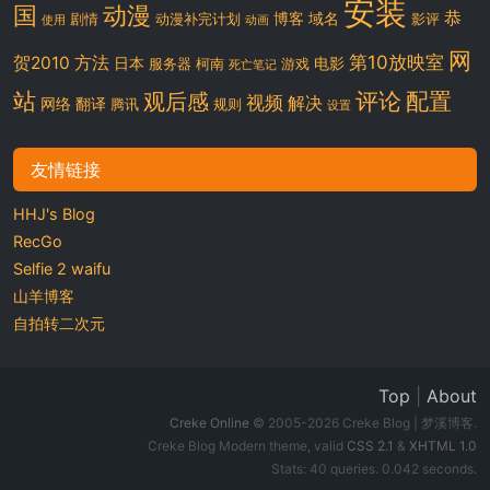
安装
国
动漫
恭
博客
域名
剧情
动漫补完计划
影评
使用
动画
网
第10放映室
贺2010
方法
日本
电影
服务器
柯南
游戏
死亡笔记
站
评论
配置
观后感
视频
解决
网络
翻译
腾讯
规则
设置
友情链接
HHJ's Blog
RecGo
Selfie 2 waifu
山羊博客
自拍转二次元
Top
|
About
Creke Online
© 2005-2026 Creke Blog | 梦溪博客.
Creke Blog Modern theme, valid
CSS 2.1
&
XHTML 1.0
Stats: 40 queries. 0.042 seconds.