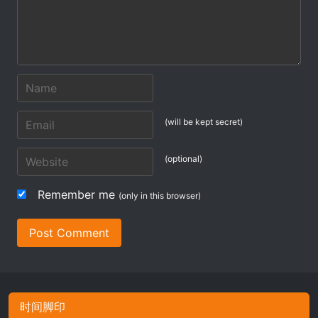
(will be kept secret)
(optional)
Remember me
(only in this browser)
Post Comment
时间脚印