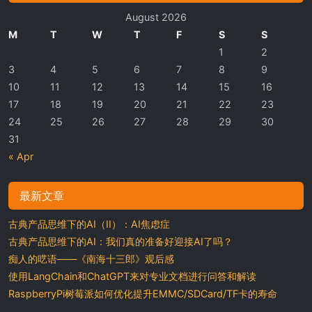
August 2026
M
T
W
T
F
S
S
1
2
3
4
5
6
7
8
9
10
11
12
13
14
15
16
17
18
19
20
21
22
23
24
25
26
27
28
29
30
31
« Apr
最新文章
古典产品思维下的AI（II）：AI焦虑症
古典产品思维下的AI：我们真的准备好迎接AI了吗？
痴人的呓语——《南海十三郎》观后感
使用LangChain和ChatGPT来对专业文档进行问答和解读
RaspberryPi树莓派如何优化提升EMMC/SDCard/TF卡的寿命