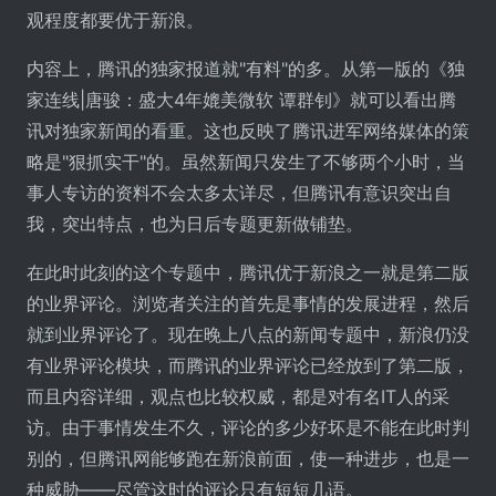
观程度都要优于新浪。
内容上，腾讯的独家报道就"有料"的多。从第一版的《独
家连线|唐骏：盛大4年媲美微软 谭群钊》就可以看出腾
讯对独家新闻的看重。这也反映了腾讯进军网络媒体的策
略是"狠抓实干"的。虽然新闻只发生了不够两个小时，当
事人专访的资料不会太多太详尽，但腾讯有意识突出自
我，突出特点，也为日后专题更新做铺垫。
在此时此刻的这个专题中，腾讯优于新浪之一就是第二版
的业界评论。浏览者关注的首先是事情的发展进程，然后
就到业界评论了。现在晚上八点的新闻专题中，新浪仍没
有业界评论模块，而腾讯的业界评论已经放到了第二版，
而且内容详细，观点也比较权威，都是对有名IT人的采
访。由于事情发生不久，评论的多少好坏是不能在此时判
别的，但腾讯网能够跑在新浪前面，使一种进步，也是一
种威胁――尽管这时的评论只有短短几语。