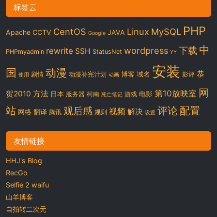
标签云
PHP
CentOS
Linux
MySQL
Apache
CCTV
JAVA
Google
中
下载
wordpress
rewrite
SSH
PHPmyadmin
StatusNet
YY
安装
国
动漫
恭
博客
域名
剧情
动漫补完计划
影评
使用
动画
网
第10放映室
贺2010
方法
日本
电影
服务器
柯南
游戏
死亡笔记
站
评论
配置
观后感
视频
解决
网络
翻译
腾讯
规则
设置
友情链接
HHJ's Blog
RecGo
Selfie 2 waifu
山羊博客
自拍转二次元