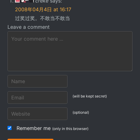
creke
says:
2008年04月4日 at 16:17
过奖过奖。不敢当不敢当
Leave a comment
(will be kept secret)
(optional)
Remember me
(only in this browser)