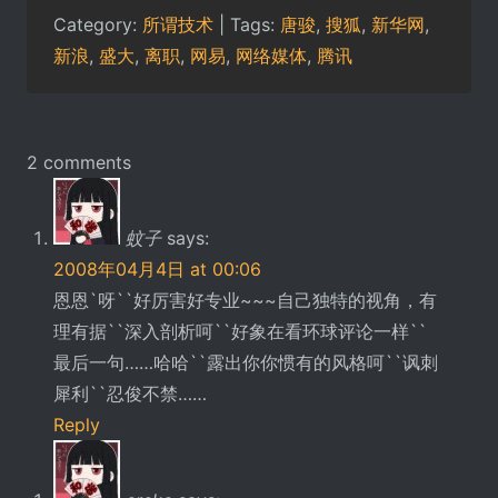
Category:
所谓技术
| Tags:
唐骏
,
搜狐
,
新华网
,
新浪
,
盛大
,
离职
,
网易
,
网络媒体
,
腾讯
2 comments
蚊子
says:
2008年04月4日 at 00:06
恩恩`呀``好厉害好专业~~~自己独特的视角，有
理有据``深入剖析呵``好象在看环球评论一样``
最后一句……哈哈``露出你你惯有的风格呵``讽刺
犀利``忍俊不禁……
Reply