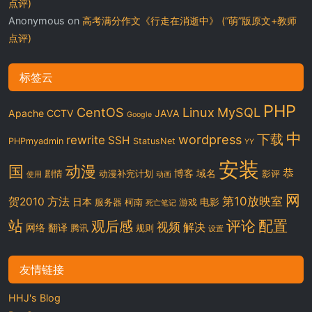
点评)
Anonymous
on
高考满分作文《行走在消逝中》 (“萌”版原文+教师
点评)
标签云
PHP
CentOS
Linux
MySQL
Apache
CCTV
JAVA
Google
中
下载
wordpress
rewrite
SSH
PHPmyadmin
StatusNet
YY
安装
国
动漫
恭
博客
域名
剧情
动漫补完计划
影评
使用
动画
网
第10放映室
贺2010
方法
日本
电影
服务器
柯南
游戏
死亡笔记
站
评论
配置
观后感
视频
解决
网络
翻译
腾讯
规则
设置
友情链接
HHJ's Blog