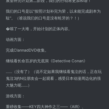
展望补完计划第二阶段，我们的行动将更加和谐！
我们的口号是以"按照计划补完为荣，以未能完成剧本为
耻"。（谁说我们的口号是没有蛀牙的？！）
�嗦了一大堆，开始计划的正体内容。
动画方面：
完成ClannadDVD收集。
继续看长命百岁的无底洞《Detective Conan》
……（没有了）（说不定如果我继续看鬼泣的话，正在玩
鬼泣3的N位朋友会一起观看，感受日本动漫周边化的强
大魅力呢……）
游戏方面：
重磅收集――KEY四大神作之三――《AIR》、