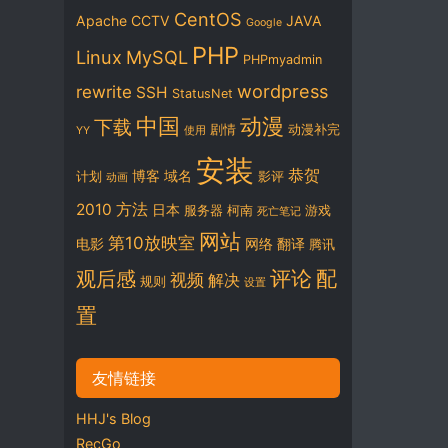
CentOS
Apache
CCTV
JAVA
Google
PHP
Linux
MySQL
PHPmyadmin
wordpress
rewrite
SSH
StatusNet
中国
动漫
下载
剧情
动漫补完
YY
使用
安装
恭贺
博客
域名
计划
影评
动画
2010
方法
日本
服务器
柯南
游戏
死亡笔记
网站
第10放映室
电影
网络
翻译
腾讯
评论
配
观后感
视频
解决
规则
设置
置
友情链接
HHJ's Blog
RecGo