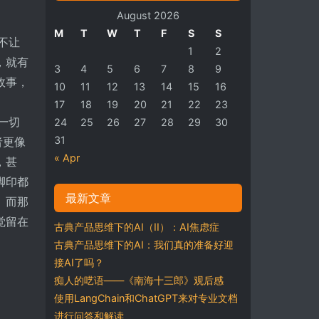
August 2026
M
T
W
T
F
S
S
不让
1
2
，就有
3
4
5
6
7
8
9
故事，
10
11
12
13
14
15
16
17
18
19
20
21
22
23
一切
24
25
26
27
28
29
30
31
者更像
« Apr
，甚
脚印都
最新文章
。而那
觉留在
古典产品思维下的AI（II）：AI焦虑症
古典产品思维下的AI：我们真的准备好迎
接AI了吗？
痴人的呓语——《南海十三郎》观后感
使用LangChain和ChatGPT来对专业文档
进行问答和解读