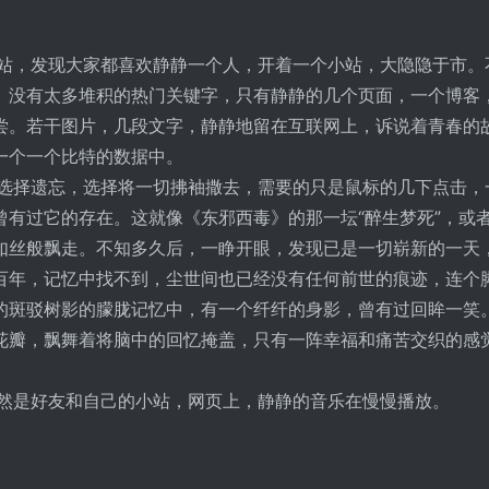
站，发现大家都喜欢静静一个人，开着一个小站，大隐隐于市。
。没有太多堆积的热门关键字，只有静静的几个页面，一个博客
尝。若干图片，几段文字，静静地留在互联网上，诉说着青春的
一个一个比特的数据中。
选择遗忘，选择将一切拂袖撒去，需要的只是鼠标的几下点击，
有过它的存在。这就像《东邪西毒》的那一坛“醉生梦死”，或
如丝般飘走。不知多久后，一睁开眼，发现已是一切崭新的一天
百年，记忆中找不到，尘世间也已经没有任何前世的痕迹，连个
的斑驳树影的朦胧记忆中，有一个纤纤的身影，曾有过回眸一笑
花瓣，飘舞着将脑中的回忆掩盖，只有一阵幸福和痛苦交织的感
然是好友和自己的小站，网页上，静静的音乐在慢慢播放。