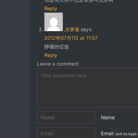
Reply
大笨兔
says:
2012年07月1日 at 11:07
静谧的绽放
Reply
Leave a comment
Name
Email
(will be kept 