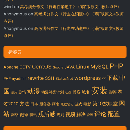
wind
on
高考满分作文《行走在消逝中》 (“萌”版原文+教师点评)
Anonymous
on
高考满分作文《行走在消逝中》 (“萌”版原文+教师
点评)
Anonymous
on
高考满分作文《行走在消逝中》 (“萌”版原文+教师
点评)
标签云
PHP
CentOS
Linux
MySQL
Apache
CCTV
JAVA
Google
中
下载
wordpress
rewrite
SSH
PHPmyadmin
StatusNet
YY
安装
国
动漫
恭
博客
域名
剧情
动漫补完计划
影评
使用
动画
网
第10放映室
贺2010
方法
日本
电影
服务器
柯南
游戏
死亡笔记
站
评论
配置
观后感
视频
解决
网络
翻译
腾讯
规则
设置