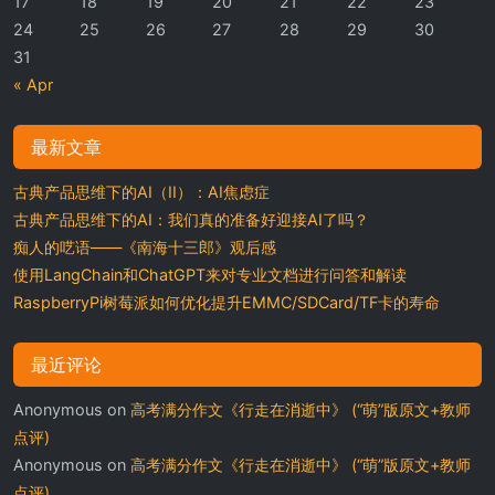
17
18
19
20
21
22
23
24
25
26
27
28
29
30
31
« Apr
最新文章
古典产品思维下的AI（II）：AI焦虑症
古典产品思维下的AI：我们真的准备好迎接AI了吗？
痴人的呓语——《南海十三郎》观后感
使用LangChain和ChatGPT来对专业文档进行问答和解读
RaspberryPi树莓派如何优化提升EMMC/SDCard/TF卡的寿命
最近评论
Anonymous
on
高考满分作文《行走在消逝中》 (“萌”版原文+教师
点评)
Anonymous
on
高考满分作文《行走在消逝中》 (“萌”版原文+教师
点评)