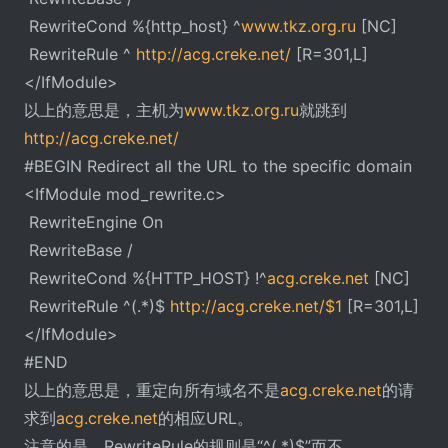
RewriteCond %{http_host} ^
www.tkz.org.ru
[NC]
RewriteRule ^
http://acg.creke.net/
[R=301,L]
</IfModule>
以上的意思是，主机为
www.tkz.org.ru
就跳到
http://acg.creke.net/
#BEGIN Redirect all the URL to the specific domain
<IfModule mod_rewrite.c>
RewriteEngine On
RewriteBase /
RewriteCond %{HTTP_HOST} !^
acg.creke.net
[NC]
RewriteRule ^(.*)$
http://acg.creke.net/$1
[R=301,L]
</IfModule>
#END
以上的意思是，重定向所有域名不是
acg.creke.net
的请
求到
acg.creke.net
的相应URL。
注意的是，RewriteRule的规则是“^(.*)$”而不