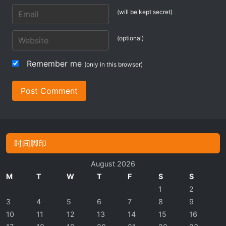
(will be kept secret)
(optional)
Remember me
(only in this browser)
Post Comment
时间脚印
August 2026
M
T
W
T
F
S
S
1
2
3
4
5
6
7
8
9
10
11
12
13
14
15
16