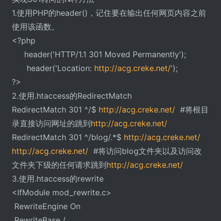
1.使用PHP的header()，记住要在输出任何网页内容之前
使用该函数。
<?php
header('HTTP/1.1 301 Moved Permanently');
header('Location:
http://acg.creke.net/'
);
?>
2.使用.htaccess的RedirectMatch
RedirectMatch 301 ^/$
http://acg.creke.net/
#将根目
录直接访问网址的跳到
http://acg.creke.net/
RedirectMatch 301 ^/blog/.*$
http://acg.creke.net/
http://acg.creke.net/
#将访问blog文件夹以及访问改
文件夹下级的任何请求跳到
http://acg.creke.net/
3.使用.htaccess的rewrite
<IfModule mod_rewrite.c>
RewriteEngine On
RewriteBase /