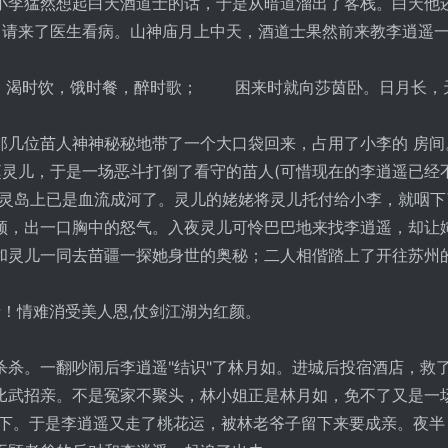
小李猛然想起白天酒道士的话，于是从暗道溜出了客栈。白天他
 请来了医生看病。山神庙月上中天，酒道士果然前来教李逍遥一
 渴时饮，饿时餐，醉时歌； 困来时就向莎茵卧。日月长，
几位苗人神神秘秘地带了一个大口袋回来，占用了小李的 房间
赵灵儿，于是一场恶斗打倒了看守的苗人(可惜现在的李逍遥已经
仙灵岛上已是血流成河了。灵儿的姥姥将灵儿托付给小李，就咽下
顿，出一口胸中的怒气。入夜灵儿可怜巴巴地来找李逍遥，却让
和灵儿一同去苗疆一探她身世的奥秘；二人相偕踏上了开往苏州
！情难消受美人恩,仗剑江湖为红颜。
。一翻吵闹后李逍遥"结识"了林月如。进城后投宿酒店，救
比武招亲。不是冤家不聚头，林小姐正是林月如，免不了又是一
手下。于是李逍遥又走了桃花运，被林老爷子留下来要成亲。夜半