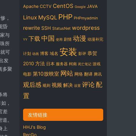
CentOS
Apache
CCTV
JAVA
Google
PHP
Linux
MySQL
，惨，
PHPmyadmin
现昏
wordpress
rewrite
SSH
StatusNet
仙家与
中国
动漫
下载
剧情
动漫补完
YY
使用
佛珠所
安装
后就可
恭贺
博客
域名
计划
影评
动画
出发
2010
方法
日本
服务器
柯南
游戏
死亡笔记
离多聚
网站
第10放映室
电影
网络
翻译
腾讯
评论
配
观后感
视频
解决
规则
设置
杀将
置
月如，
官差
友情链接
密道。
HHJ's Blog
身上
RecGo