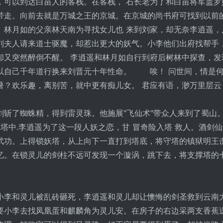
，可以到达白苗人的客栈。在客栈， 石长老为了和白苗将军盖罗
带走。向前去就是万城之王的京城。在京城的尚书府可找到以前
。林月如的父亲林天南为寻找女儿也 来到刘家，却无奈李逍遥，
刘夫人请来道士驱魔，却惹出更大的妖气。小李他们出府找帮手
却又突然醉倒不醒。 李逍遥和林月如自行到府后树林中探查，发
以自己千年道行换来刘晋元十年性命。 唉！ 问世间，情是
暑？欢乐趣，离别苦，就中更有痴儿女。 君应有语，渺万里层云
了蜘蛛精，得到雷灵珠。他施展"飞仙术"带众人来到了蜀山
妖塔中.李逍遥为了这一段人妖之恋，甘 冒奇险入塔 救人。酒剑
武功。上得锁妖塔，从上向下一直打到塔底，将守塔的镇狱明王
忆。在锁灵儿的剑柱不远可发现一个漩涡，跳下去，将支撑塔的
李和灵儿被乱砖砸死，李逍遥和灵儿却让懊悔的剑圣救到云南
要小李去找凤凰蛋和麒麟角为灵儿安。在房子的右边采两支香蕉