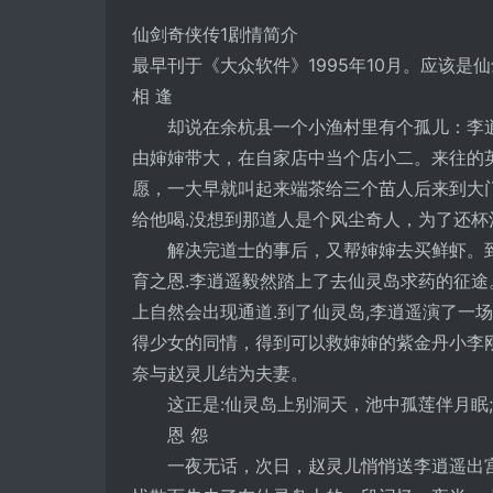
仙剑奇侠传1剧情简介
最早刊于《大众软件》1995年10月。应该是
相 逢
却说在余杭县一个小渔村里有个孤儿：李逍
由婶婶带大，在自家店中当个店小二。来往的
愿，一大早就叫起来端茶给三个苗人后来到大
给他喝.没想到那道人是个风尘奇人，为了还杯
解决完道士的事后，又帮婶婶去买鲜虾。到
育之恩.李逍遥毅然踏上了去仙灵岛求药的征途
上自然会出现通道.到了仙灵岛,李逍遥演了一场
得少女的同情，得到可以救婶婶的紫金丹小李
奈与赵灵儿结为夫妻。
这正是:仙灵岛上别洞天，池中孤莲伴月眠;
恩 怨
一夜无话，次日，赵灵儿悄悄送李逍遥出宫