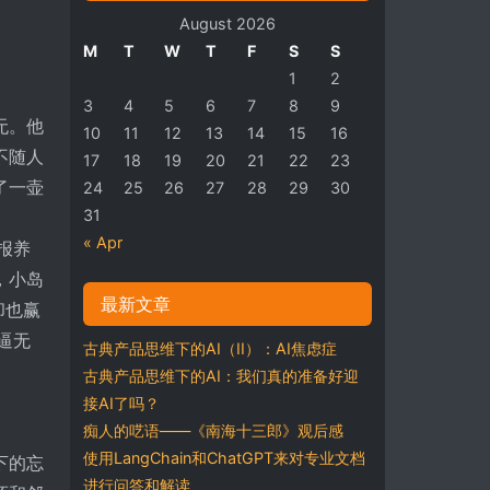
August 2026
M
T
W
T
F
S
S
1
2
3
4
5
6
7
8
9
无。他
10
11
12
13
14
15
16
不随人
17
18
19
20
21
22
23
了一壶
24
25
26
27
28
29
30
31
« Apr
报养
，小岛
最新文章
却也赢
逼无
古典产品思维下的AI（II）：AI焦虑症
古典产品思维下的AI：我们真的准备好迎
接AI了吗？
痴人的呓语——《南海十三郎》观后感
使用LangChain和ChatGPT来对专业文档
下的忘
进行问答和解读