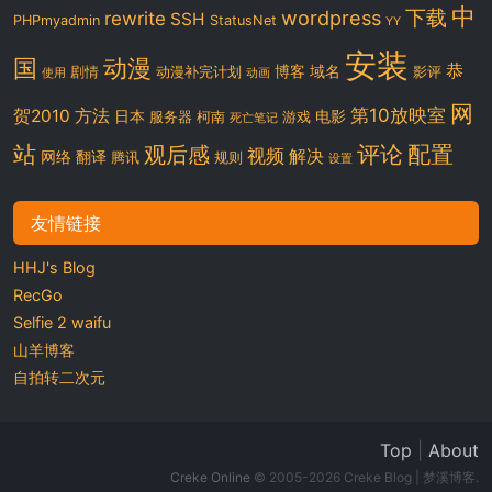
中
下载
wordpress
rewrite
SSH
PHPmyadmin
StatusNet
YY
安装
国
动漫
恭
博客
域名
剧情
动漫补完计划
影评
使用
动画
网
第10放映室
贺2010
方法
日本
电影
服务器
柯南
游戏
死亡笔记
站
评论
配置
观后感
视频
解决
网络
翻译
腾讯
规则
设置
友情链接
HHJ's Blog
RecGo
Selfie 2 waifu
山羊博客
自拍转二次元
Top
|
About
Creke Online
© 2005-2026 Creke Blog | 梦溪博客.