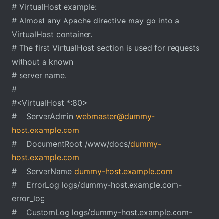
# VirtualHost example:
# Almost any Apache directive may go into a
VirtualHost container.
# The first VirtualHost section is used for requests
without a known
# server name.
#
#<VirtualHost *:80>
# ServerAdmin
webmaster@dummy-
host.example.com
# DocumentRoot /www/docs/
dummy-
host.example.com
# ServerName
dummy-host.example.com
# ErrorLog logs/dummy-host.example.com-
error_log
# CustomLog logs/dummy-host.example.com-