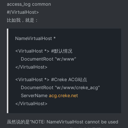
access_log common
#/VirtualHost>
比如我，就是：
NameVirtualHost *
<VirtualHost *> #默认情况
DocumentRoot "w:/www"
</VirtualHost>
<VirtualHost *> #Creke ACG站点
DocumentRoot "w:/www/creke_acg"
ServerName
acg.creke.net
</VirtualHost>
虽然说的是“NOTE: NameVirtualHost cannot be used