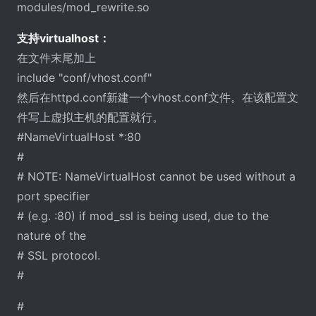
modules/mod_rewrite.so
支持virtualhost：
在文件末尾加上
include "conf/vhost.conf"
然后在httpd.conf新建一个vhost.conf文件。在该配置文
件写上虚拟主机的配置就行。
#NameVirtualHost *:80
#
# NOTE: NameVirtualHost cannot be used without a
port specifier
# (e.g. :80) if mod_ssl is being used, due to the
nature of the
# SSL protocol.
#
#