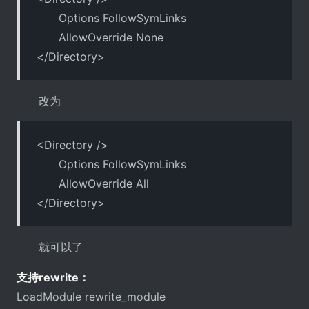
Options FollowSymLinks
AllowOverride None
</Directory>
改为
<Directory />
Options FollowSymLinks
AllowOverride All
</Directory>
就可以了
支持rewrite：
LoadModule rewrite_module