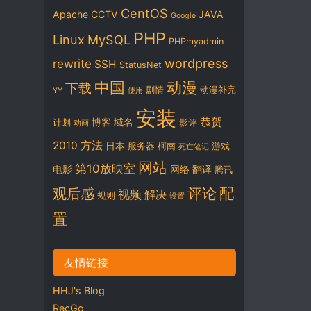
CentOS
Apache
CCTV
JAVA
Google
PHP
Linux
MySQL
PHPmyadmin
wordpress
rewrite
SSH
StatusNet
中国
动漫
下载
剧情
动漫补完
YY
使用
安装
恭贺
博客
域名
计划
影评
动画
2010
方法
日本
服务器
柯南
游戏
死亡笔记
网站
第10放映室
电影
网络
翻译
腾讯
评论
配
观后感
视频
解决
规则
设置
置
友情链接
HHJ's Blog
RecGo