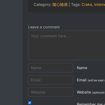
Category:
随心随感
| Tags:
Creke
,
Intern
Leave a comment
Name
Email
(will be kept 
Website
(optional)
Remember me
(