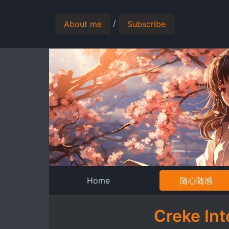
/
About me
Subscribe
Home
随心随感
Creke I