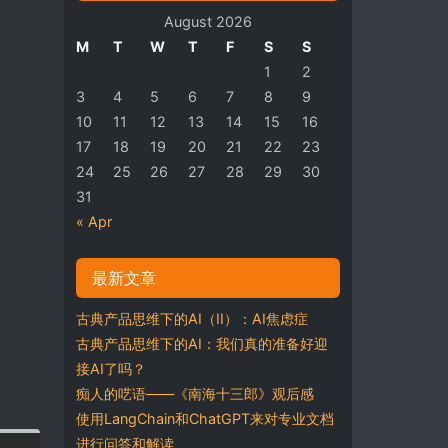
August 2026
M
T
W
T
F
S
S
1
2
3
4
5
6
7
8
9
10
11
12
13
14
15
16
17
18
19
20
21
22
23
24
25
26
27
28
29
30
31
« Apr
最新文章
古典产品思维下的AI（II）：AI焦虑症
古典产品思维下的AI：我们真的准备好迎
接AI了吗？
痴人的呓语——《南海十三郎》观后感
使用LangChain和ChatGPT来对专业文档
进行问答和解读