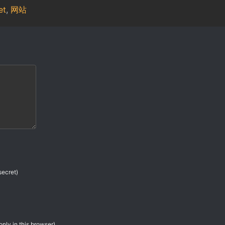
et
,
网站
secret)
only in this browser)