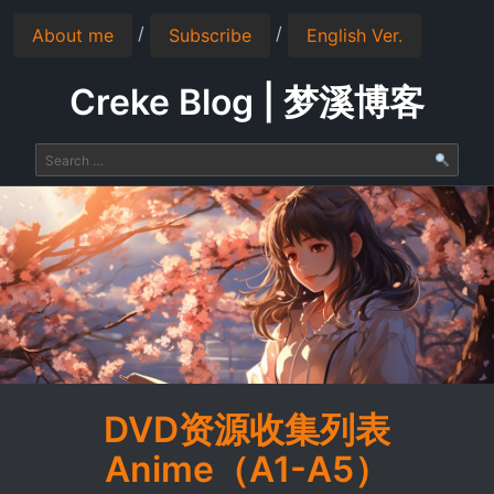
/
/
About me
Subscribe
English Ver.
Creke Blog | 梦溪博客
DVD资源收集列表
Anime（A1-A5）