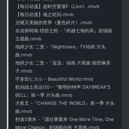
【每日动漫】超时空要塞F《Lion》.rmvb
【每日动漫】魂之轮回.rmvb
丑陋又美丽的世界《夏色碎片》.rmvb
名侦探柯南 绀碧之棺 -『跨越七海的风』剧场版
主题曲.rmvb
地狱少女 二笼 -『Nightmare』TV动画 片头
曲.rmvb
地狱少女 二笼 -『蓝染』动画 片尾曲 能登麻美
子.rmvb
宇多田ヒカル - Beautiful World.rmvb
机动战士高达OO -『黎明的钟声 DAYBREAK'S
BELL』第一季 片头曲.rmvb
犬夜叉 -『CHANGE THE WORLD』第一季 片头
曲.rmvb
秒速5厘米 -『愿往事重来 One More Time, One
More Chance』剧场版动画 主题曲.rmvb