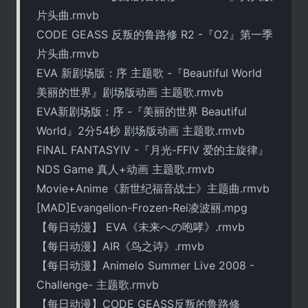
片头曲.rmvb
CODE GEASS 反叛的鲁路修 R2 -『O2』第一季
片头曲.rmvb
EVA 新剧场版：序 主题歌 -『Beautiful World
美丽的世界』剧场版动画 主题歌.rmvb
EVA新剧场版：序 -『美丽的世界 Beautiful
World』2分54秒 剧场版动画 主题歌.rmvb
FINAL FANTASYIV -『月光-FFIV 爱的主旋律』
NDS Game 真人+动画 主题歌.rmvb
Movie+Anime《新世纪福音战士》主题曲.rmvb
[MAD]Evangelion-Frozen-Rei凌波丽.mpg
【每日动漫】 EVA《未来への咆哮》.rmvb
【每日动漫】AIR《鸟之诗》.rmvb
【每日动漫】Animelo Summer Live 2008 -
Challenge- 主题歌.rmvb
【每日动漫】CODE GEASS反叛的鲁路修