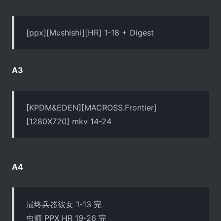
[ppx][Mushishi][HR] 1-18 + Digest
A3
[KPDM&EDEN][MACROSS.Frontier]
[1280X720] mkv 14-24
A4
最终兵器彼女 1-13 完
虫师 PPX HR 19-26 完