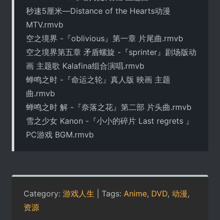
秒速5厘米―Distance of the Hearts动漫
MTV.rmvb
空之境界 -『oblivious』第一章 片尾曲.rmvb
空之境界第五章 矛盾螺旋 -『sprinter』剧场版动
画 主题歌 Kalafina组合演唱.rmvb
蝉鸣之时 -『命运之轮』真人版 映画 主题
曲.rmvb
蝉鸣之时 解 -『奈落之花』第二部 片头曲.rmvb
雪之少女 Kanon -『小小的碎片 Last regrets 』
PC游戏 BGM.rmvb
Category:
游戏人生
| Tags:
Anime
,
DVD
,
动漫
,
资源