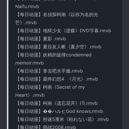
Naifu.rmvb
【每日动漫】名侦探柯南《以你为名的光
芒》.rmvb
【每日动漫】地狱少女《逆蝶》DVD字幕.rmvb
【每日动漫】夏影 .rmvb
【每日动漫】夏目友人帐《夏夕空》.rmvb
【每日动漫】妖精的旋律condemned
memoir.rmvb
【每日动漫】拿去吧水手服.rmvb
【每日动漫】最终幻想4 《月光》.rmvb
【每日动漫】柯南《Secret of my
Heart》.rmvb
【每日动漫】柯南《遗忘花开》(1).rmvb
【每日动漫】��ハルヒGod knows.rmvb
【每日动漫】秒速5厘米《枯れない花》.rmvb
【每日动漫】萌战2008.rmvb