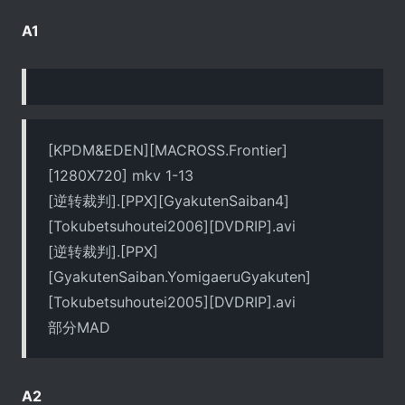
A1
[KPDM&EDEN][MACROSS.Frontier]
[1280X720] mkv 1-13
[逆转裁判].[PPX][GyakutenSaiban4]
[Tokubetsuhoutei2006][DVDRIP].avi
[逆转裁判].[PPX]
[GyakutenSaiban.YomigaeruGyakuten]
[Tokubetsuhoutei2005][DVDRIP].avi
部分MAD
A2