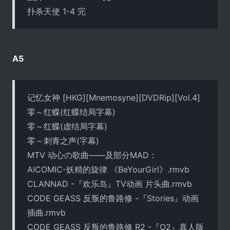
扑杀天使 1-4 完
A5
记忆女神 [HKG][Mnemosyne][DVDRip][Vol.4]
零～红蝶(红蝶结局字幕)
零～红蝶(虚结局字幕)
零～刺青之声(字幕)
MTV 动心の歌曲――及部分MAD：
AICOMIC-妖精的旋律 《BeYourGirl》.rmvb
CLANNAD -『欢乐岛』TV动画 片头曲.rmvb
CODE GEASS 反叛的鲁路修 -『Stories』动画
插曲.rmvb
CODE GEASS 反叛的鲁路修 R2 -『O2』真人版