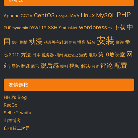
PHP
CentOS
Linux
MySQL
Apache
CCTV
JAVA
Google
中
下载
wordpress
rewrite
SSH
PHPmyadmin
StatusNet
YY
安装
国
动漫
恭
博客
域名
剧情
动漫补完计划
影评
使用
动画
网
第10放映室
贺2010
方法
日本
电影
服务器
柯南
游戏
死亡笔记
站
评论
配置
观后感
视频
解决
网络
翻译
腾讯
规则
设置
友情链接
HHJ's Blog
RecGo
Selfie 2 waifu
山羊博客
自拍转二次元