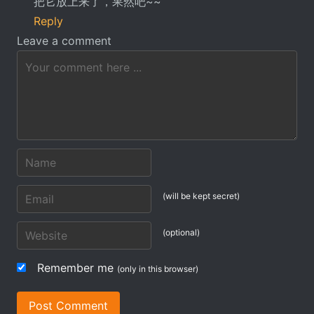
把它放上来了，果然吧~~
Reply
Leave a comment
(will be kept secret)
(optional)
Remember me
(only in this browser)
Post Comment