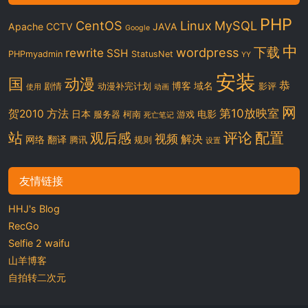
PHP
CentOS
Linux
MySQL
Apache
CCTV
JAVA
Google
中
下载
wordpress
rewrite
SSH
PHPmyadmin
StatusNet
YY
安装
国
动漫
恭
博客
域名
剧情
动漫补完计划
影评
使用
动画
网
第10放映室
贺2010
方法
日本
电影
服务器
柯南
游戏
死亡笔记
站
评论
配置
观后感
视频
解决
网络
翻译
腾讯
规则
设置
友情链接
HHJ's Blog
RecGo
Selfie 2 waifu
山羊博客
自拍转二次元