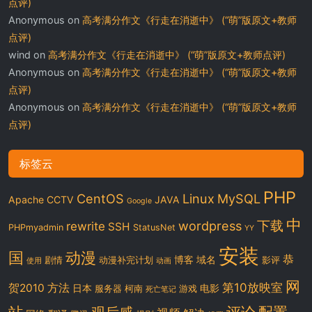
点评)
Anonymous
on
高考满分作文《行走在消逝中》 (“萌”版原文+教师
点评)
wind
on
高考满分作文《行走在消逝中》 (“萌”版原文+教师点评)
Anonymous
on
高考满分作文《行走在消逝中》 (“萌”版原文+教师
点评)
Anonymous
on
高考满分作文《行走在消逝中》 (“萌”版原文+教师
点评)
标签云
PHP
CentOS
Linux
MySQL
Apache
CCTV
JAVA
Google
中
下载
wordpress
rewrite
SSH
PHPmyadmin
StatusNet
YY
安装
国
动漫
恭
博客
域名
剧情
动漫补完计划
影评
使用
动画
网
第10放映室
贺2010
方法
日本
电影
服务器
柯南
游戏
死亡笔记
站
评论
配置