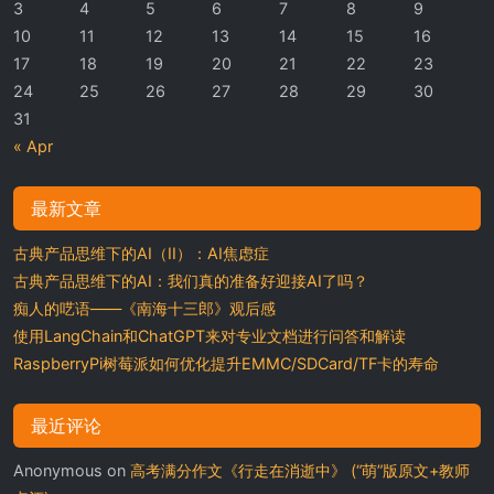
3
4
5
6
7
8
9
10
11
12
13
14
15
16
17
18
19
20
21
22
23
24
25
26
27
28
29
30
31
« Apr
最新文章
古典产品思维下的AI（II）：AI焦虑症
古典产品思维下的AI：我们真的准备好迎接AI了吗？
痴人的呓语——《南海十三郎》观后感
使用LangChain和ChatGPT来对专业文档进行问答和解读
RaspberryPi树莓派如何优化提升EMMC/SDCard/TF卡的寿命
最近评论
Anonymous
on
高考满分作文《行走在消逝中》 (“萌”版原文+教师