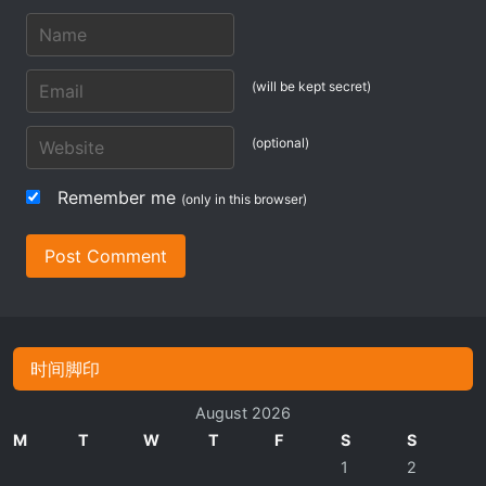
(will be kept secret)
(optional)
Remember me
(only in this browser)
Post Comment
时间脚印
August 2026
M
T
W
T
F
S
S
1
2