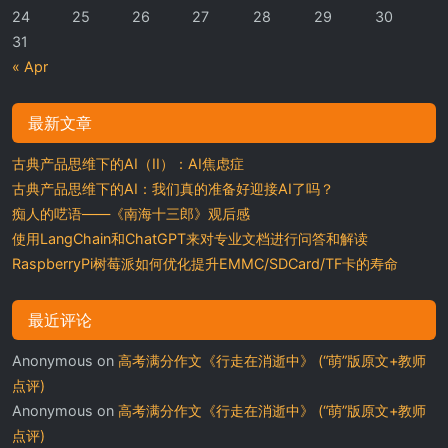
24
25
26
27
28
29
30
31
« Apr
最新文章
古典产品思维下的AI（II）：AI焦虑症
古典产品思维下的AI：我们真的准备好迎接AI了吗？
痴人的呓语——《南海十三郎》观后感
使用LangChain和ChatGPT来对专业文档进行问答和解读
RaspberryPi树莓派如何优化提升EMMC/SDCard/TF卡的寿命
最近评论
Anonymous
on
高考满分作文《行走在消逝中》 (“萌”版原文+教师
点评)
Anonymous
on
高考满分作文《行走在消逝中》 (“萌”版原文+教师
点评)