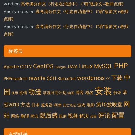
wind
on
高考满分作文《行走在消逝中》 (“萌”版原文+教师点评)
Anonymous
on
高考满分作文《行走在消逝中》 (“萌”版原文+教师
点评)
Anonymous
on
高考满分作文《行走在消逝中》 (“萌”版原文+教师
点评)
标签云
PHP
CentOS
Linux
MySQL
Apache
CCTV
JAVA
Google
中
下载
wordpress
rewrite
SSH
PHPmyadmin
StatusNet
YY
安装
国
动漫
恭
博客
域名
剧情
动漫补完计划
影评
使用
动画
网
第10放映室
贺2010
方法
日本
电影
服务器
柯南
游戏
死亡笔记
站
评论
配置
观后感
视频
解决
网络
翻译
腾讯
规则
设置
友情链接