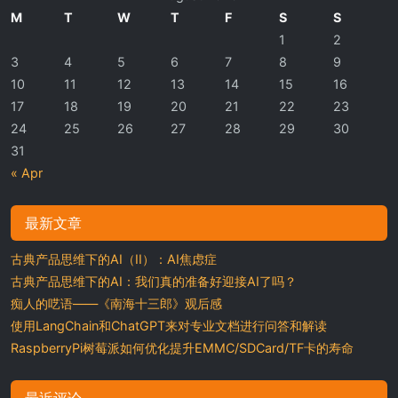
M
T
W
T
F
S
S
1
2
3
4
5
6
7
8
9
10
11
12
13
14
15
16
17
18
19
20
21
22
23
24
25
26
27
28
29
30
31
« Apr
最新文章
古典产品思维下的AI（II）：AI焦虑症
古典产品思维下的AI：我们真的准备好迎接AI了吗？
痴人的呓语——《南海十三郎》观后感
使用LangChain和ChatGPT来对专业文档进行问答和解读
RaspberryPi树莓派如何优化提升EMMC/SDCard/TF卡的寿命
最近评论