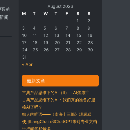
August 2026
博客的
M
T
W
T
F
S
S
新闻
1
2
3
4
5
6
7
8
9
10
11
12
13
14
15
16
17
18
19
20
21
22
23
24
25
26
27
28
29
30
31
« Apr
最新文章
古典产品思维下的AI（II）：AI焦虑症
古典产品思维下的AI：我们真的准备好迎
接AI了吗？
痴人的呓语——《南海十三郎》观后感
使用LangChain和ChatGPT来对专业文档
进行问答和解读