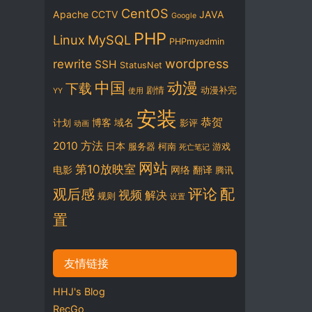
CentOS
Apache
CCTV
JAVA
Google
PHP
Linux
MySQL
PHPmyadmin
wordpress
rewrite
SSH
StatusNet
中国
动漫
下载
剧情
动漫补完
YY
使用
安装
恭贺
博客
域名
计划
影评
动画
2010
方法
日本
服务器
柯南
游戏
死亡笔记
网站
第10放映室
电影
网络
翻译
腾讯
评论
配
观后感
视频
解决
规则
设置
置
友情链接
HHJ's Blog
RecGo