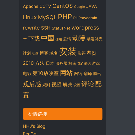
CentOS
Apache
CCTV
JAVA
Google
PHP
Linux
MySQL
PHPmyadmin
wordpress
rewrite
SSH
StatusNet
中国
动漫
下载
剧情
动漫补完
YY
使用
安装
恭贺
博客
域名
计划
影评
动画
2010
方法
日本
服务器
柯南
游戏
死亡笔记
网站
第10放映室
电影
网络
翻译
腾讯
评论
配
观后感
视频
解决
规则
设置
置
友情链接
HHJ's Blog
RecGo