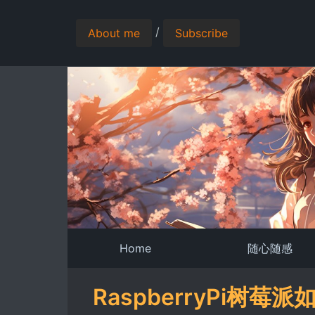
/
About me
Subscribe
Home
随心随感
RaspberryPi树莓