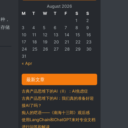
August 2026
M
T
W
T
F
S
S
一种，
1
2
置存储
3
4
5
6
7
8
9
10
11
12
13
14
15
16
17
18
19
20
21
22
23
24
25
26
27
28
29
30
31
« Apr
最新文章
古典产品思维下的AI（II）：AI焦虑症
古典产品思维下的AI：我们真的准备好迎
接AI了吗？
痴人的呓语——《南海十三郎》观后感
使用LangChain和ChatGPT来对专业文档
进行问答和解读