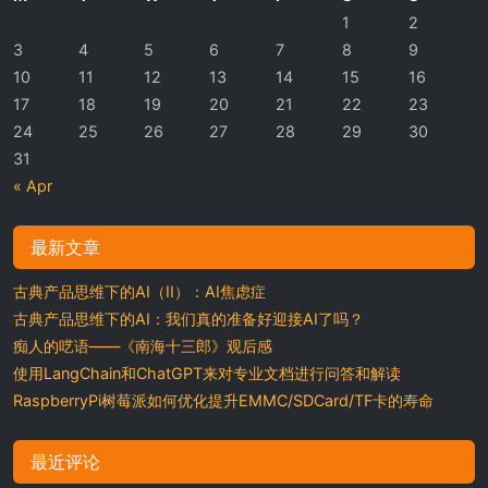
1
2
3
4
5
6
7
8
9
10
11
12
13
14
15
16
17
18
19
20
21
22
23
24
25
26
27
28
29
30
31
« Apr
最新文章
古典产品思维下的AI（II）：AI焦虑症
古典产品思维下的AI：我们真的准备好迎接AI了吗？
痴人的呓语——《南海十三郎》观后感
使用LangChain和ChatGPT来对专业文档进行问答和解读
RaspberryPi树莓派如何优化提升EMMC/SDCard/TF卡的寿命
最近评论