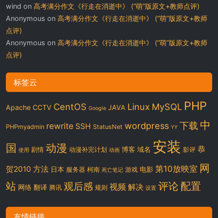
wind
on
高考满分作文《行走在消逝中》 (“萌”版原文+教师点评)
Anonymous
on
高考满分作文《行走在消逝中》 (“萌”版原文+教师
点评)
Anonymous
on
高考满分作文《行走在消逝中》 (“萌”版原文+教师
点评)
标签云
PHP
CentOS
Linux
MySQL
Apache
CCTV
JAVA
Google
中
下载
wordpress
rewrite
SSH
PHPmyadmin
StatusNet
YY
安装
国
动漫
恭
博客
域名
剧情
动漫补完计划
影评
使用
动画
网
第10放映室
贺2010
方法
日本
电影
服务器
柯南
游戏
死亡笔记
站
评论
配置
观后感
视频
解决
网络
翻译
腾讯
规则
设置
友情链接