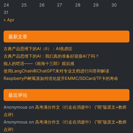
24
25
26
27
28
29
30
31
« Apr
最新文章
古典产品思维下的AI（II）：AI焦虑症
古典产品思维下的AI：我们真的准备好迎接AI了吗？
痴人的呓语——《南海十三郎》观后感
使用LangChain和ChatGPT来对专业文档进行问答和解读
RaspberryPi树莓派如何优化提升EMMC/SDCard/TF卡的寿命
最近评论
Anonymous
on
高考满分作文《行走在消逝中》 (“萌”版原文+教师
点评)
Anonymous
on
高考满分作文《行走在消逝中》 (“萌”版原文+教师
点评)