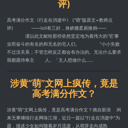
评)
高考满分作文《行走在消逝中》 ("萌"版原文+教师点
评) ――loli有三好，身娇腰柔易推倒――
谨以此文献给那些依然坚定地为着伟大的'宅'事
业而奋斗的有名的和无名的宅人们。 "小小失败
不过没关系；不管怎样反正都会有办法的。无论什么要求
我都愿侍奉主 人。「主人想做什么......
涉黄“萌”文网上疯传，竟是
高考满分作文？
涉黄"萌"文网上疯传，竟是高考满分作文？摘自新浪 闲
来无事继续行走网络江湖，近日一篇以"行走在消逝中"为
题，描述少女如何随着岁月流逝，从萌芽走向成熟