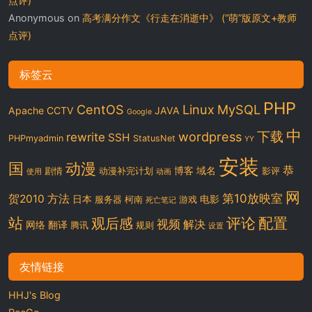
点评)
Anonymous
on
高考满分作文《行走在消逝中》 (“萌”版原文+教师
点评)
标签云
PHP
CentOS
Linux
MySQL
Apache
CCTV
JAVA
Google
中
下载
wordpress
rewrite
SSH
PHPmyadmin
StatusNet
YY
安装
国
动漫
恭
博客
域名
剧情
动漫补完计划
影评
使用
动画
网
第10放映室
贺2010
方法
日本
电影
服务器
柯南
游戏
死亡笔记
站
评论
配置
观后感
视频
解决
网络
翻译
腾讯
规则
设置
友情链接
HHJ's Blog