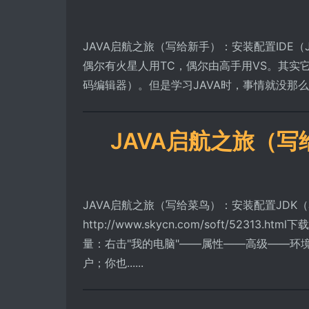
JAVA启航之旅（写给新手）：安装配置IDE（Jc
偶尔有火星人用TC，偶尔由高手用VS。其实
码编辑器）。但是学习JAVA时，事情就没那么简
JAVA启航之旅（写
JAVA启航之旅（写给菜鸟）：安装配置JDK（J
http://www.skycn.com/soft/52313.h
量：右击"我的电脑"――属性——高级――环
户；你也......