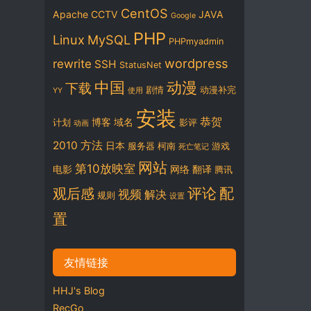
CentOS
Apache
CCTV
JAVA
Google
PHP
Linux
MySQL
PHPmyadmin
wordpress
rewrite
SSH
StatusNet
中国
动漫
下载
剧情
动漫补完
YY
使用
安装
恭贺
博客
域名
计划
影评
动画
2010
方法
日本
服务器
柯南
游戏
死亡笔记
网站
第10放映室
电影
网络
翻译
腾讯
评论
配
观后感
视频
解决
规则
设置
置
友情链接
HHJ's Blog
RecGo