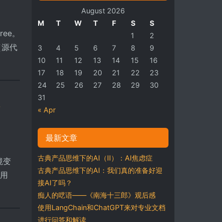
August 2026
M
T
W
T
F
S
S
ree。
1
2
（源代
3
4
5
6
7
8
9
10
11
12
13
14
15
16
17
18
19
20
21
22
23
24
25
26
27
28
29
30
A
31
« Apr
最新文章
古典产品思维下的AI（II）：AI焦虑症
环境变
古典产品思维下的AI：我们真的准备好迎
前用
接AI了吗？
痴人的呓语——《南海十三郎》观后感
使用LangChain和ChatGPT来对专业文档
进行问答和解读