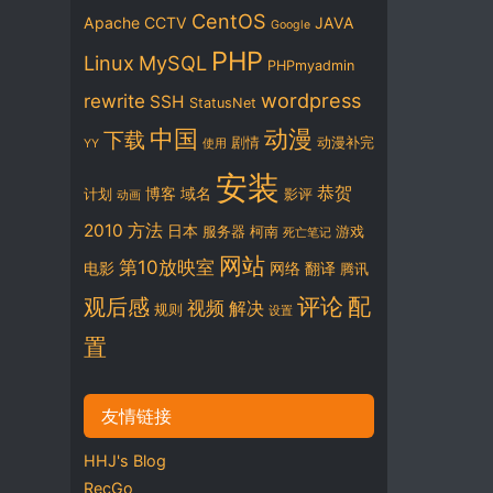
CentOS
Apache
CCTV
JAVA
Google
PHP
Linux
MySQL
PHPmyadmin
wordpress
rewrite
SSH
StatusNet
中国
动漫
下载
剧情
动漫补完
YY
使用
安装
恭贺
博客
域名
计划
影评
动画
2010
方法
日本
服务器
柯南
游戏
死亡笔记
网站
第10放映室
电影
网络
翻译
腾讯
评论
配
观后感
视频
解决
规则
设置
置
友情链接
HHJ's Blog
RecGo