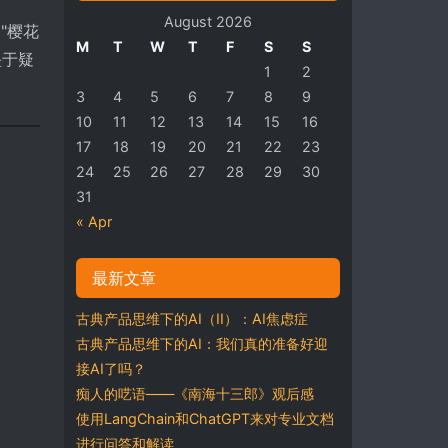
August 2026
"樱花
M
T
W
T
F
S
S
坠于疑
1
2
3
4
5
6
7
8
9
10
11
12
13
14
15
16
17
18
19
20
21
22
23
24
25
26
27
28
29
30
31
« Apr
最新文章
古典产品思维下的AI（II）：AI焦虑症
古典产品思维下的AI：我们真的准备好迎
接AI了吗？
痴人的呓语——《南海十三郎》观后感
使用LangChain和ChatGPT来对专业文档
进行问答和解读