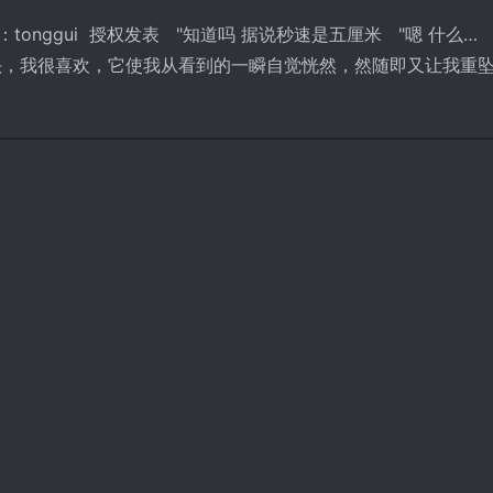
onggui 授权发表 "知道吗 据说秒速是五厘米 "嗯 什么… 
头，我很喜欢，它使我从看到的一瞬自觉恍然，然随即又让我重