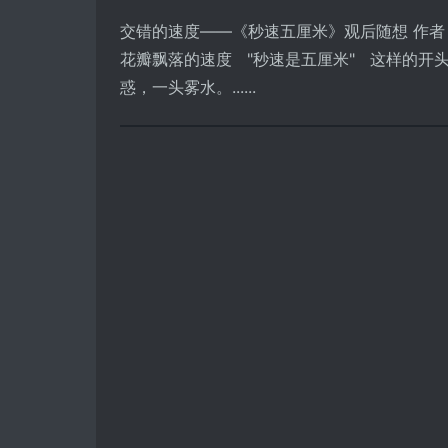
交错的速度――《秒速五厘米》观后随想 作者：t
花瓣飘落的速度 "秒速是五厘米" 这样的开
惑，一头雾水。......