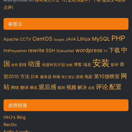
点评)
标签云
PHP
CentOS
Linux
MySQL
Apache
CCTV
JAVA
Google
中
下载
wordpress
rewrite
SSH
PHPmyadmin
StatusNet
YY
安装
国
动漫
恭
博客
域名
剧情
动漫补完计划
影评
使用
动画
网
第10放映室
贺2010
方法
日本
电影
服务器
柯南
游戏
死亡笔记
站
评论
配置
观后感
视频
解决
网络
翻译
腾讯
规则
设置
友情链接
HHJ's Blog
RecGo
Selfie 2 waifu