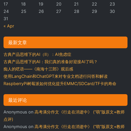
17
18
19
20
21
22
23
24
25
26
27
28
29
30
31
« Apr
最新文章
古典产品思维下的AI（II）：AI焦虑症
古典产品思维下的AI：我们真的准备好迎接AI了吗？
痴人的呓语——《南海十三郎》观后感
使用LangChain和ChatGPT来对专业文档进行问答和解读
RaspberryPi树莓派如何优化提升EMMC/SDCard/TF卡的寿命
最近评论
Anonymous
on
高考满分作文《行走在消逝中》 (“萌”版原文+教师
点评)
Anonymous
on
高考满分作文《行走在消逝中》 (“萌”版原文+教师