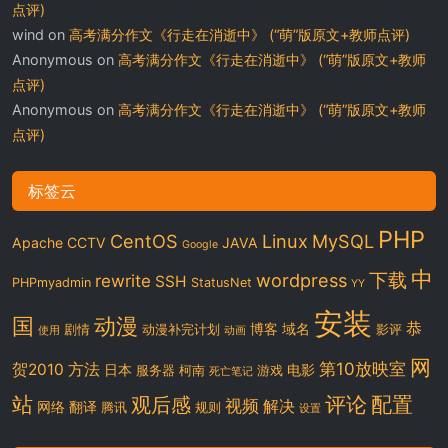
点评)
wind
on
高考满分作文《行走在消逝中》 (“萌”版原文+教师点评)
Anonymous
on
高考满分作文《行走在消逝中》 (“萌”版原文+教师
点评)
Anonymous
on
高考满分作文《行走在消逝中》 (“萌”版原文+教师
点评)
标签云
PHP
CentOS
Linux
MySQL
Apache
CCTV
JAVA
Google
中
下载
wordpress
rewrite
SSH
PHPmyadmin
StatusNet
YY
安装
国
动漫
恭
博客
域名
剧情
动漫补完计划
影评
使用
动画
网
第10放映室
贺2010
方法
日本
电影
服务器
柯南
游戏
死亡笔记
站
评论
配置
观后感
视频
解决
网络
翻译
腾讯
规则
设置