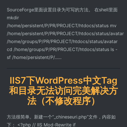
SourceForge里面设置目录为可写的方法。 在shell里面
mkdir
/home/persistent/P/PR/PROJECT/htdocs/status mv
/home/persistent/P/PR/PROJECT/htdocs/status/avatar
/home/groups/P/PR/PROJECT/htdocs/status/avatar
cd /home/groups/P/PR/PROJECT/htdocs/status ls -
sf /home/persistent/P/......
IIS7下WordPress中文Tag
和目录无法访问完美解决方
法（不修改程序）
方法很简单。新建一个“_chineseuri.php”文件，内容如
下： <?php // IIS Mod-Rewrite if