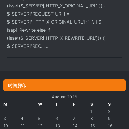
(isset($_SERVER['HTTP_X_ORIGINAL_URL'])) {
$_SERVER['REQUEST_URI'] =
$_SERVER['HTTP_X_ORIGINAL_URL']; } // IIS
Isapi_Rewrite else if
(isset($_SERVER['HTTP_X_REWRITE_URL'])) {
$_SERVER['REQ......
时间脚印
August 2026
M
T
W
T
F
S
S
1
2
3
4
5
6
7
8
9
10
11
12
13
14
15
16