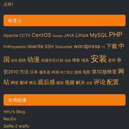
点评)
标签云
PHP
CentOS
Linux
MySQL
Apache
CCTV
JAVA
Google
中
下载
wordpress
rewrite
SSH
PHPmyadmin
StatusNet
YY
安装
国
动漫
恭
博客
域名
剧情
动漫补完计划
影评
使用
动画
网
第10放映室
贺2010
方法
日本
电影
服务器
柯南
游戏
死亡笔记
站
评论
配置
观后感
视频
解决
网络
翻译
腾讯
规则
设置
友情链接
HHJ's Blog
RecGo
Selfie 2 waifu