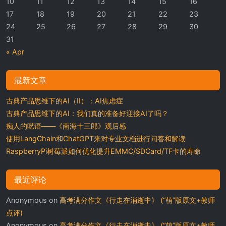
10
11
12
13
14
15
16
17
18
19
20
21
22
23
24
25
26
27
28
29
30
31
« Apr
最新文章
古典产品思维下的AI（II）：AI焦虑症
古典产品思维下的AI：我们真的准备好迎接AI了吗？
痴人的呓语——《南海十三郎》观后感
使用LangChain和ChatGPT来对专业文档进行问答和解读
RaspberryPi树莓派如何优化提升EMMC/SDCard/TF卡的寿命
最近评论
Anonymous
on
高考满分作文《行走在消逝中》 (“萌”版原文+教师
点评)
Anonymous
on
高考满分作文《行走在消逝中》 (“萌”版原文+教师