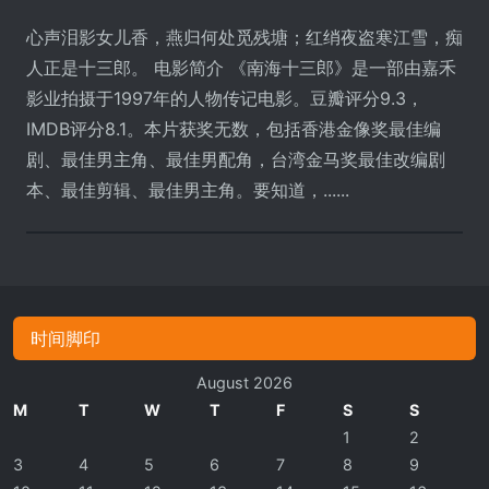
心声泪影女儿香，燕归何处觅残塘；红绡夜盗寒江雪，痴
人正是十三郎。 电影简介 《南海十三郎》是一部由嘉禾
影业拍摄于1997年的人物传记电影。豆瓣评分9.3，
IMDB评分8.1。本片获奖无数，包括香港金像奖最佳编
剧、最佳男主角、最佳男配角，台湾金马奖最佳改编剧
本、最佳剪辑、最佳男主角。要知道，......
时间脚印
August 2026
M
T
W
T
F
S
S
1
2
3
4
5
6
7
8
9