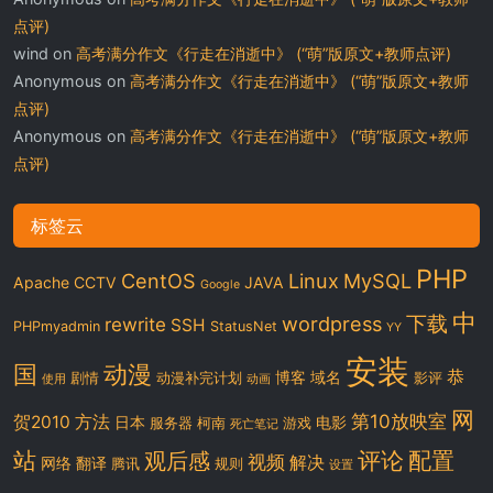
点评)
wind
on
高考满分作文《行走在消逝中》 (“萌”版原文+教师点评)
Anonymous
on
高考满分作文《行走在消逝中》 (“萌”版原文+教师
点评)
Anonymous
on
高考满分作文《行走在消逝中》 (“萌”版原文+教师
点评)
标签云
PHP
CentOS
Linux
MySQL
Apache
CCTV
JAVA
Google
中
下载
wordpress
rewrite
SSH
PHPmyadmin
StatusNet
YY
安装
国
动漫
恭
博客
域名
剧情
动漫补完计划
影评
使用
动画
网
第10放映室
贺2010
方法
日本
电影
服务器
柯南
游戏
死亡笔记
站
评论
配置
观后感
视频
解决
网络
翻译
腾讯
规则
设置