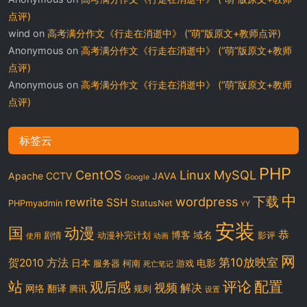
点评)
wind
on
高考满分作文《行走在消逝中》 (“萌”版原文+教师点评)
Anonymous
on
高考满分作文《行走在消逝中》 (“萌”版原文+教师
点评)
Anonymous
on
高考满分作文《行走在消逝中》 (“萌”版原文+教师
点评)
标签云
PHP
CentOS
Linux
MySQL
Apache
CCTV
JAVA
Google
中
下载
wordpress
rewrite
SSH
PHPmyadmin
StatusNet
YY
安装
国
动漫
恭
博客
域名
剧情
动漫补完计划
影评
使用
动画
网
第10放映室
贺2010
方法
日本
电影
服务器
柯南
游戏
死亡笔记
站
评论
配置
观后感
视频
解决
网络
翻译
腾讯
规则
设置