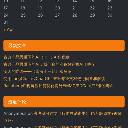
10
11
12
13
14
15
16
17
18
19
20
21
22
23
24
25
26
27
28
29
30
31
« Apr
最新文章
古典产品思维下的AI（II）：AI焦虑症
古典产品思维下的AI：我们真的准备好迎接AI了吗？
痴人的呓语——《南海十三郎》观后感
使用LangChain和ChatGPT来对专业文档进行问答和解读
RaspberryPi树莓派如何优化提升EMMC/SDCard/TF卡的寿命
最近评论
Anonymous
on
高考满分作文《行走在消逝中》 (“萌”版原文+教师
点评)
Anonymous
on
高考满分作文《行走在消逝中》 (“萌”版原文+教师