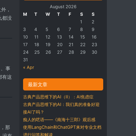
August 2026
之外，
M
T
W
T
F
S
S
么都没
1
2
3
4
5
6
7
8
9
10
11
12
13
14
15
16
17
18
19
20
21
22
23
24
25
26
27
28
29
30
31
« Apr
目、事
都有这
最新文章
古典产品思维下的AI（II）：AI焦虑症
古典产品思维下的AI：我们真的准备好迎
接AI了吗？
痴人的呓语——《南海十三郎》观后感
明，那
使用LangChain和ChatGPT来对专业文档
进行问答和解读
、没有