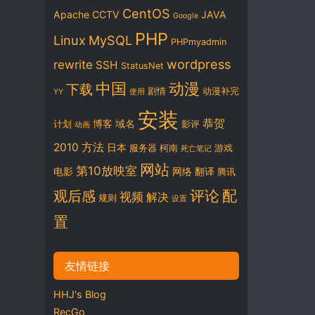
CentOS
Apache
CCTV
JAVA
Google
PHP
Linux
MySQL
PHPmyadmin
wordpress
rewrite
SSH
StatusNet
中国
动漫
下载
剧情
动漫补完
YY
使用
安装
恭贺
博客
域名
计划
影评
动画
2010
方法
日本
服务器
柯南
游戏
死亡笔记
网站
第10放映室
电影
网络
翻译
腾讯
评论
配
观后感
视频
解决
规则
设置
置
友情链接
HHJ's Blog
RecGo