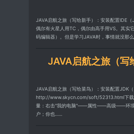
JAVA启航之旅（写给新手）：安装配置IDE（Jc
偶尔有火星人用TC，偶尔由高手用VS。其实
码编辑器）。但是学习JAVA时，事情就没那么简
JAVA启航之旅（写
JAVA启航之旅（写给菜鸟）：安装配置JDK（J
http://www.skycn.com/soft/52313.h
量：右击"我的电脑"――属性——高级――环
户；你也......