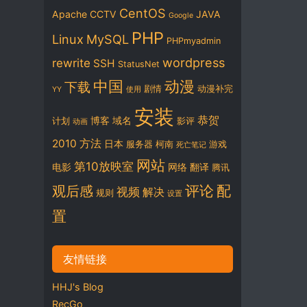
CentOS
Apache
CCTV
JAVA
Google
PHP
Linux
MySQL
PHPmyadmin
wordpress
rewrite
SSH
StatusNet
中国
动漫
下载
剧情
动漫补完
YY
使用
安装
恭贺
博客
域名
计划
影评
动画
2010
方法
日本
服务器
柯南
游戏
死亡笔记
网站
第10放映室
电影
网络
翻译
腾讯
评论
配
观后感
视频
解决
规则
设置
置
友情链接
HHJ's Blog
RecGo