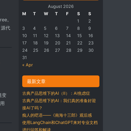
August 2026
M
T
W
T
F
S
S
ree。
1
2
（源代
3
4
5
6
7
8
9
10
11
12
13
14
15
16
17
18
19
20
21
22
23
24
25
26
27
28
29
30
A
31
« Apr
最新文章
古典产品思维下的AI（II）：AI焦虑症
环境变
古典产品思维下的AI：我们真的准备好迎
前用
接AI了吗？
痴人的呓语——《南海十三郎》观后感
使用LangChain和ChatGPT来对专业文档
进行问答和解读