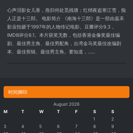
心声泪影女儿香，燕归何处觅残塘；红绡夜盗寒江雪，痴
人正是十三郎。 电影简介 《南海十三郎》是一部由嘉禾
影业拍摄于1997年的人物传记电影。豆瓣评分9.3，
IMDB评分8.1。本片获奖无数，包括香港金像奖最佳编
剧、最佳男主角、最佳男配角，台湾金马奖最佳改编剧
本、最佳剪辑、最佳男主角。要知道，......
时间脚印
August 2026
M
T
W
T
F
S
S
1
2
3
4
5
6
7
8
9