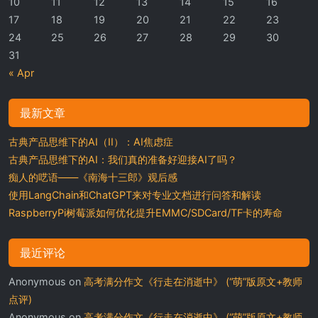
10
11
12
13
14
15
16
17
18
19
20
21
22
23
24
25
26
27
28
29
30
31
« Apr
最新文章
古典产品思维下的AI（II）：AI焦虑症
古典产品思维下的AI：我们真的准备好迎接AI了吗？
痴人的呓语——《南海十三郎》观后感
使用LangChain和ChatGPT来对专业文档进行问答和解读
RaspberryPi树莓派如何优化提升EMMC/SDCard/TF卡的寿命
最近评论
Anonymous
on
高考满分作文《行走在消逝中》 (“萌”版原文+教师
点评)
Anonymous
on
高考满分作文《行走在消逝中》 (“萌”版原文+教师