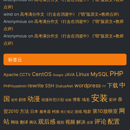
点评)
wind
on
高考满分作文《行走在消逝中》 (“萌”版原文+教师点评)
Anonymous
on
高考满分作文《行走在消逝中》 (“萌”版原文+教师
点评)
Anonymous
on
高考满分作文《行走在消逝中》 (“萌”版原文+教师
点评)
标签云
PHP
CentOS
Linux
MySQL
Apache
CCTV
JAVA
Google
中
下载
wordpress
rewrite
SSH
PHPmyadmin
StatusNet
YY
安装
国
动漫
恭
博客
域名
剧情
动漫补完计划
影评
使用
动画
网
第10放映室
贺2010
方法
日本
电影
服务器
柯南
游戏
死亡笔记
站
评论
配置
观后感
视频
解决
网络
翻译
腾讯
规则
设置