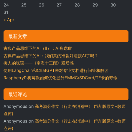
24
25
26
27
28
29
30
31
« Apr
最新文章
古典产品思维下的AI（II）：AI焦虑症
古典产品思维下的AI：我们真的准备好迎接AI了吗？
痴人的呓语——《南海十三郎》观后感
使用LangChain和ChatGPT来对专业文档进行问答和解读
RaspberryPi树莓派如何优化提升EMMC/SDCard/TF卡的寿命
最近评论
Anonymous
on
高考满分作文《行走在消逝中》 (“萌”版原文+教师
点评)
Anonymous
on
高考满分作文《行走在消逝中》 (“萌”版原文+教师
点评)