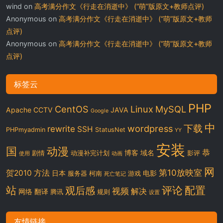
wind
on
高考满分作文《行走在消逝中》 (“萌”版原文+教师点评)
Anonymous
on
高考满分作文《行走在消逝中》 (“萌”版原文+教师
点评)
Anonymous
on
高考满分作文《行走在消逝中》 (“萌”版原文+教师
点评)
标签云
PHP
CentOS
Linux
MySQL
Apache
CCTV
JAVA
Google
中
下载
wordpress
rewrite
SSH
PHPmyadmin
StatusNet
YY
安装
国
动漫
恭
博客
域名
剧情
动漫补完计划
影评
使用
动画
网
第10放映室
贺2010
方法
日本
电影
服务器
柯南
游戏
死亡笔记
站
评论
配置
观后感
视频
解决
网络
翻译
腾讯
规则
设置
友情链接