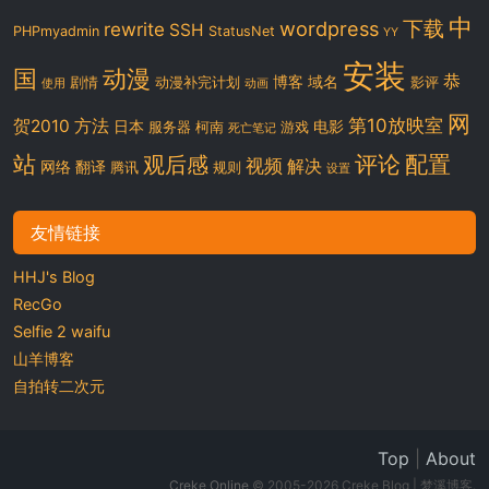
中
下载
wordpress
rewrite
SSH
PHPmyadmin
StatusNet
YY
安装
国
动漫
恭
博客
域名
剧情
动漫补完计划
影评
使用
动画
网
第10放映室
贺2010
方法
日本
电影
服务器
柯南
游戏
死亡笔记
站
评论
配置
观后感
视频
解决
网络
翻译
腾讯
规则
设置
友情链接
HHJ's Blog
RecGo
Selfie 2 waifu
山羊博客
自拍转二次元
Top
|
About
Creke Online
© 2005-2026 Creke Blog | 梦溪博客.