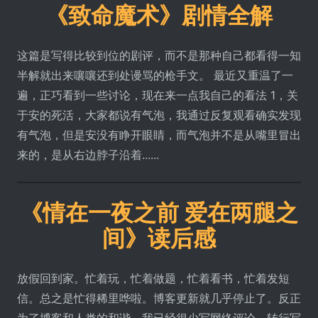
《致命魔术》剧情全解
这篇是写得比较到位的剧评，而不是那种自己都看得一知
半解就出来嚷嚷还到处谩骂的枪手文。 最近又重温了一
遍，正巧看到一些讨论，现在来一点我自己的看法 1，关
于安的死活，大家都说有气泡，我通过反复观看确实发现
有气泡，但是安没有睁开眼睛，而气泡并不是从嘴里冒出
来的，是从右边脖子沿着......
《情在一夜之前 爱在两腿之
间》读后感
放假回到家。忙着玩，忙着做题，忙着看书，忙着发短
信。总之是忙得稀里哗啦。博客更新就几乎停止了。反正
为了博客和人类的和谐，我已经很少写网络评论，转行写