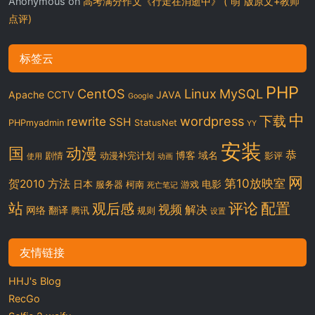
Anonymous
on
高考满分作文《行走在消逝中》 (“萌”版原文+教师
点评)
标签云
PHP
CentOS
Linux
MySQL
Apache
CCTV
JAVA
Google
中
下载
wordpress
rewrite
SSH
PHPmyadmin
StatusNet
YY
安装
国
动漫
恭
博客
域名
剧情
动漫补完计划
影评
使用
动画
网
第10放映室
贺2010
方法
日本
电影
服务器
柯南
游戏
死亡笔记
站
评论
配置
观后感
视频
解决
网络
翻译
腾讯
规则
设置
友情链接
HHJ's Blog
RecGo